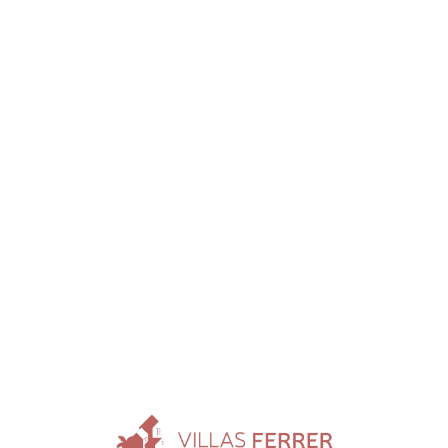
Loa
din
g...