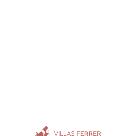
Loa
din
g...