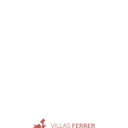
Loa
din
g...