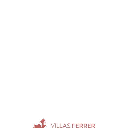
Loa
din
g...