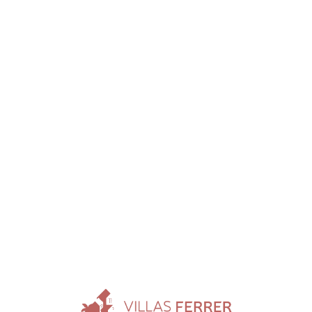
Loa
din
g...