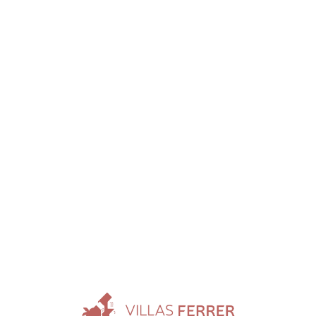
Loa
din
g...