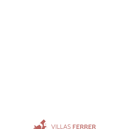
Loa
din
g...