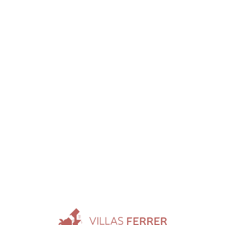
Loa
din
g...