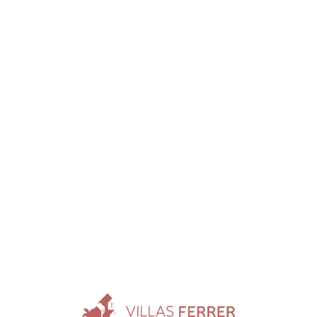
Loa
din
g...