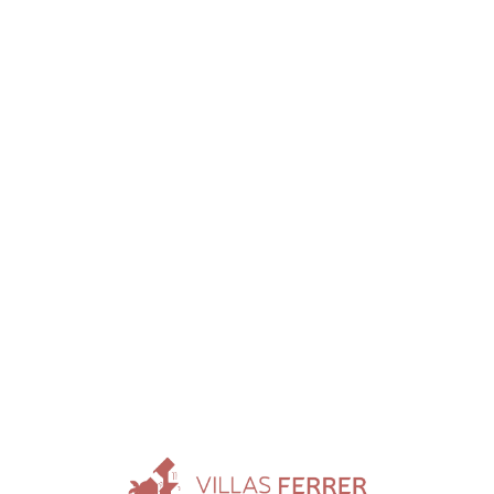
Loa
din
g...