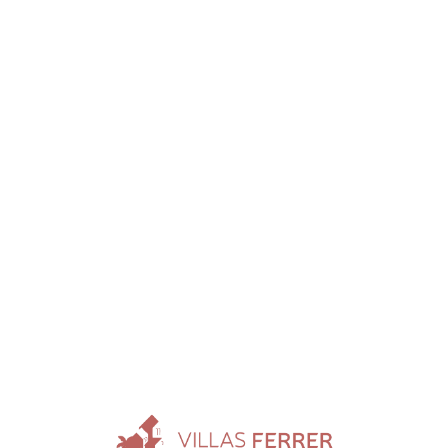
Loa
din
g...