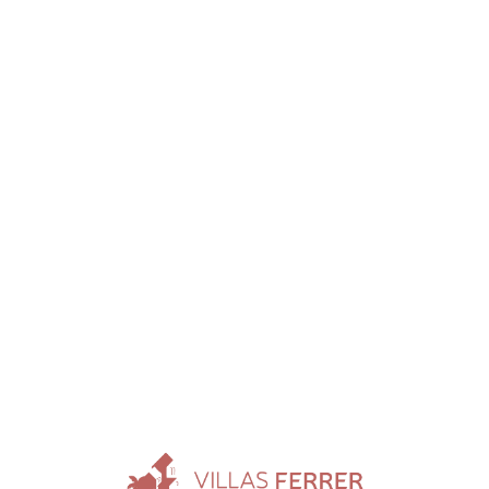
Loa
din
g...