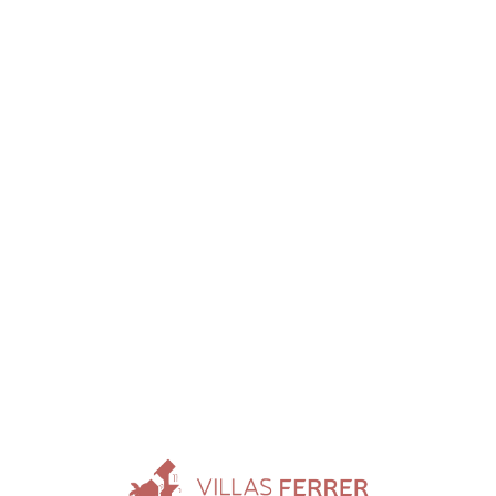
Loa
din
g...